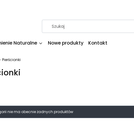
ienie Naturalne
Nowe produkty
Kontakt
Pierścionki
cionki
produktów
egorii nie ma obecnie żadnych produktów