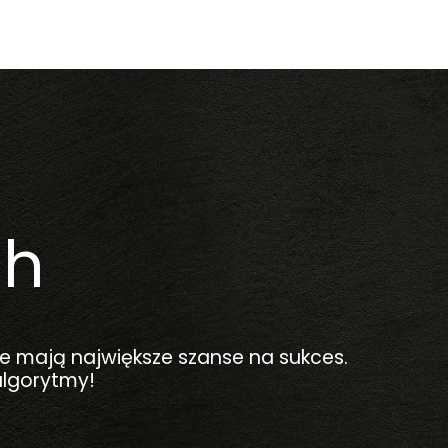
ch
óre mają największe szanse na sukces.
algorytmy!