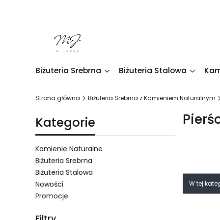
Biżuteria Srebrna
Biżuteria Stalowa
Kam
Strona główna
Biżuteria Srebrna z Kamieniem Naturalnym
Pierś
Kategorie
Kamienie Naturalne
Biżuteria Srebrna
Biżuteria Stalowa
Lista 
Nowości
W tej kat
Promocje
Koniec menu
Filtry