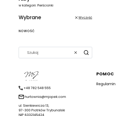
w kategorii: Pierścionki
Wybrane
Wyczyść
NOWOŚĆ
Wyczyść
Szukaj
Linki 
POMOC
Regulamin
+48 782 548 555
hurtownia@mjopek.com
ul. Sienkiewicza 13,
97-300 Piotrków Trybunalski
NIP 6332145424