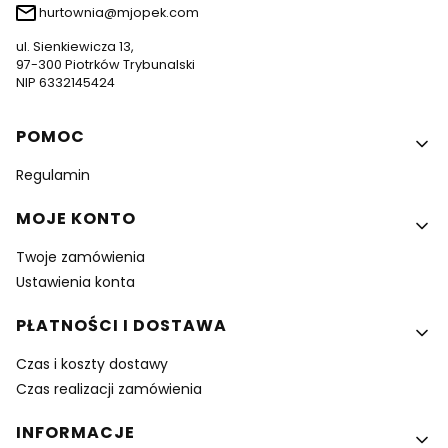
hurtownia@mjopek.com
ul. Sienkiewicza 13,
97-300 Piotrków Trybunalski
NIP 6332145424
Linki w stopce
POMOC
Regulamin
MOJE KONTO
Twoje zamówienia
Ustawienia konta
PŁATNOŚCI I DOSTAWA
Czas i koszty dostawy
Czas realizacji zamówienia
INFORMACJE