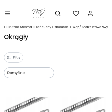
Produ
Otwórz wyszukiwarkę
na
Biżuteria Srebrna
Łańcuchy i Łańcuszki
Wąż / Snake Prawdziwy
Okrągły
Filtry
Domyślne
Lista produktów