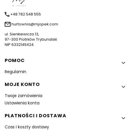
+48 782 548 555
hurtownia@mjopek.com
ul. Sienkiewicza 13,
97-300 Piotrków Trybunalski
NIP 6332145424
Linki w stopce
POMOC
Regulamin
MOJE KONTO
Twoje zamówienia
Ustawienia konta
PŁATNOŚCI I DOSTAWA
Czas i koszty dostawy