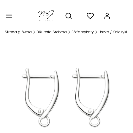
Produ
Otwórz wyszukiwarkę
Strona główna
Biżuteria Srebrna
Półfabrykaty
Uszka / Kolczyki