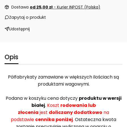
Dostawa
od 25,00 zł
- Kurier INPOST (Polska)
Zapytaj o produkt
Udostępnij
Opis
Półfabrykaty zamawiane w większych ilościach są
produktami wagowymi.
Podana w koszyku cena dotyczy
produktu w wersji
białej
.
Koszt
rodowania lub
złocenia
jest
doliczany dodatkowo
na
podstawie
cennika poniżej
.
Ostateczna kwota
zostanie precyzyjnie wyliczona w oparciu o