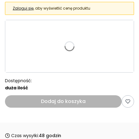
Zaloguj się
, aby wyświetlić cenę produktu
Wybierz wariant produktu:
Poszczególne warianty mogą różnić się ceną
*
Powłoka
Wybierz
Dostępność:
duża ilość
Dodaj do koszyka
Czas wysyłki:
48 godzin